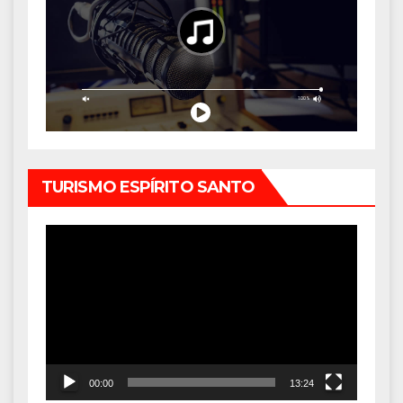
TURISMO ESPÍRITO SANTO
Tocador
de
vídeo
00:00
13:24