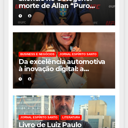
morte de Allan “Puro
Osso” interrompe
trajetória de destaque no
MMA aos 34 anos
BUSINESS E NEGÓCIOS
JORNAL ESPÍRITO SANTO
Da excelência automotiva
à inovação digital: a
trajetória internacional da
empresária Adriene Silva
JORNAL ESPÍRITO SANTO
LITERATURA
Livro de Luiz Paulo