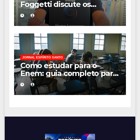
Foggetti discute os
desafios de uma
sociedade onde viver até
aos 120 anos poderá ser
realidade
JORNAL ESPÍRITO SANTO
Como estudar para o
Enem: guia completo para
conquistar a vaga na
universidade