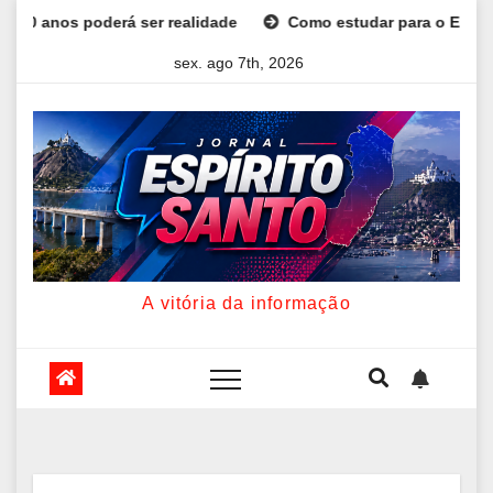
Skip
oderá ser realidade
Como estudar para o Enem: guia comple
to
sex. ago 7th, 2026
content
A vitória da informação