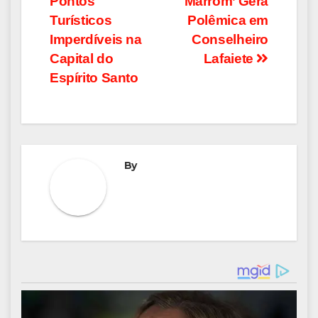
Pontos
Marrom’ Gera
Post
Turísticos
Polêmica em
Imperdíveis na
Conselheiro
Capital do
Lafaiete
Espírito Santo
By