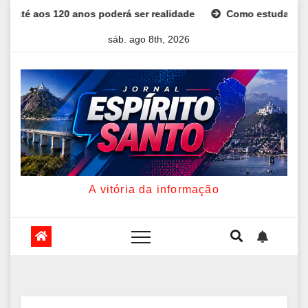
Skip
oderá ser realidade
Como estudar para o Enem: guia comple
to
sáb. ago 8th, 2026
content
A vitória da informação