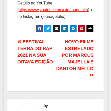
Getúlio no YouTube
(
https://www.youtube.com/c/joanagetulio
) e
no Instagram (joanagetulio).
Navegação
FESTIVAL
NOVO FILME
TERRA DO RAP
ESTRELADO
de
2021 NA SUA
POR MARCUS
Post
OITAVA EDIÇÃO
MAJELLA E
DANTON MELLO
By