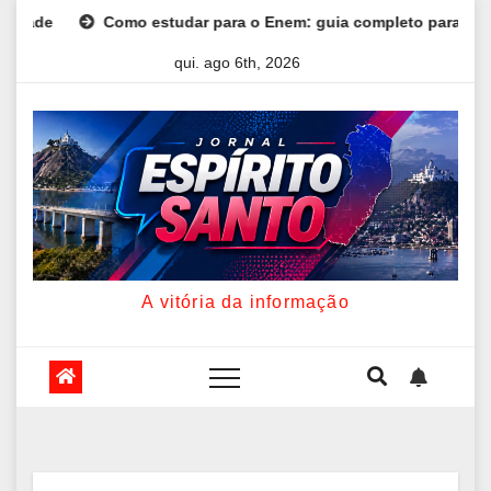
Skip
Como estudar para o Enem: guia completo para conquistar a v
to
qui. ago 6th, 2026
content
A vitória da informação