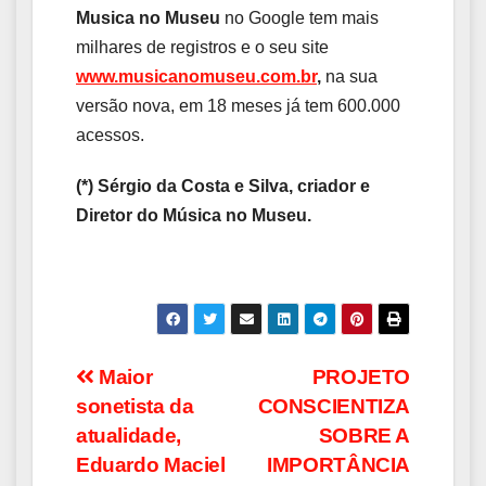
Musica no Museu
no Google tem mais
milhares de registros e o seu site
www.musicanomuseu.com.br
,
na sua
versão nova, em 18 meses já tem 600.000
acessos.
(*) Sérgio da Costa e Silva, criador e
Diretor do Música no Museu.
Navegação
Maior
PROJETO
sonetista da
CONSCIENTIZA
de
atualidade,
SOBRE A
Post
Eduardo Maciel
IMPORTÂNCIA