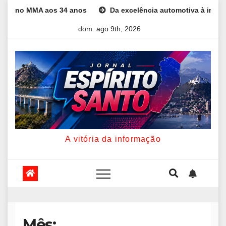
Skip
 34 anos
Da excelência automotiva à inovação digital: a traj
to
dom. ago 9th, 2026
content
A vitória da informação
Mês: