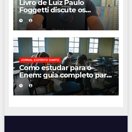
Livro de Luiz Paulo
Foggetti discute os
desafios de uma
sociedade onde viver até
aos 120 anos poderá ser
realidade
JORNAL ESPÍRITO SANTO
Como estudar para o
Enem: guia completo para
conquistar a vaga na
universidade