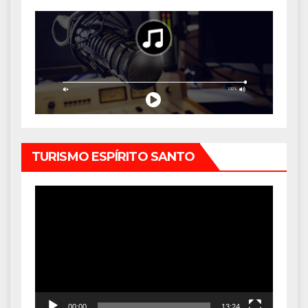
TURISMO ESPÍRITO SANTO
Tocador
de
vídeo
00:00
13:24