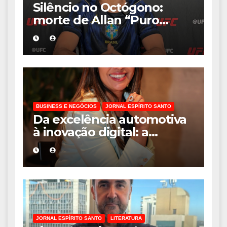
Silêncio no Octógono:
morte de Allan “Puro
Osso” interrompe
trajetória de destaque no
MMA aos 34 anos
BUSINESS E NEGÓCIOS
JORNAL ESPÍRITO SANTO
Da excelência automotiva
à inovação digital: a
trajetória internacional da
empresária Adriene Silva
JORNAL ESPÍRITO SANTO
LITERATURA