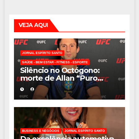
VEJA AQUI
JORNAL ESPÍRITO SANTO
SAÚDE - BEM ESTAR - FITNESS - ESPORTE
Silêncio no Octógono:
morte de Allan “Puro
Osso” interrompe
trajetória de destaque no
MMA aos 34 anos
BUSINESS E NEGÓCIOS
JORNAL ESPÍRITO SANTO
Da excelência automotiva