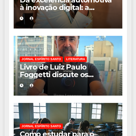
à inovação digital: a
trajetória internacional da
empresária Adriene Silva
JORNAL ESPÍRITO SANTO
LITERATURA
Livro de Luiz Paulo
Foggetti discute os
desafios de uma
sociedade onde viver até
aos 120 anos poderá ser
realidade
JORNAL ESPÍRITO SANTO
Como estudar para o