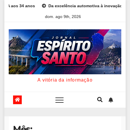
Skip
Da excelência automotiva à inovação digital: a trajetória int
to
dom. ago 9th, 2026
content
A vitória da informação
Mês: