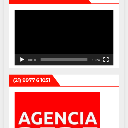
Tocador
de
vídeo
00:00
13:24
(21) 9977 6 1051