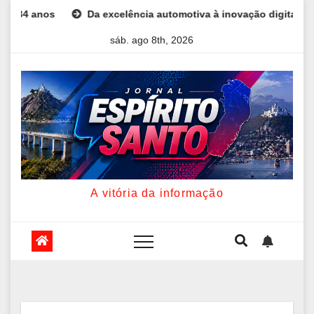
Skip
ncia automotiva à inovação digital: a trajetória internacional da 
to
sáb. ago 8th, 2026
content
A vitória da informação