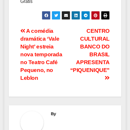
Grátis
Navegação
A comédia
CENTRO
dramática ‘Vale
CULTURAL
de
Night’ estreia
BANCO DO
Post
nova temporada
BRASIL
no Teatro Café
APRESENTA
Pequeno, no
“PIQUENIQUE”
Leblon
By