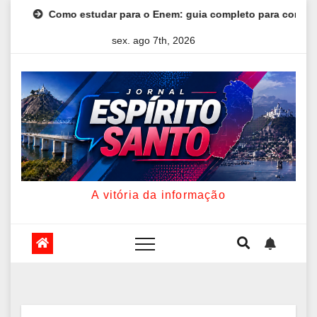
Skip
 para o Enem: guia completo para conquistar a vaga na universi
to
sex. ago 7th, 2026
content
A vitória da informação