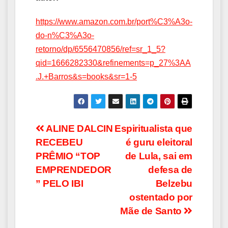
https://www.amazon.com.br/port%C3%A3o-
do-n%C3%A3o-
retorno/dp/6556470856/ref=sr_1_5?
qid=1666282330&refinements=p_27%3AA
.J.+Barros&s=books&sr=1-5
Navegação
ALINE DALCIN
Espiritualista que
RECEBEU
é guru eleitoral
de
PRÊMIO “TOP
de Lula, sai em
Post
EMPRENDEDOR
defesa de
” PELO IBI
Belzebu
ostentado por
Mãe de Santo