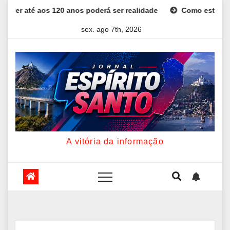
Skip
os 120 anos poderá ser realidade
Como estudar para o Enem:
to
sex. ago 7th, 2026
content
A vitória da informação