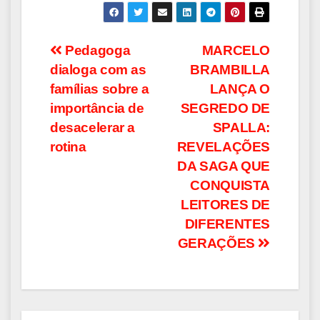
Navegação
Pedagoga
MARCELO
dialoga com as
BRAMBILLA
de
famílias sobre a
LANÇA O
Post
importância de
SEGREDO DE
desacelerar a
SPALLA:
rotina
REVELAÇÕES
DA SAGA QUE
CONQUISTA
LEITORES DE
DIFERENTES
GERAÇÕES