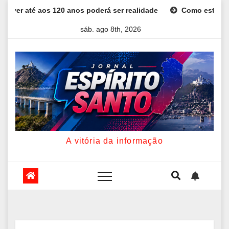
Skip
aos 120 anos poderá ser realidade
Como estudar para o Enem
to
sáb. ago 8th, 2026
content
A vitória da informação