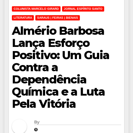
COLUNISTA MARCELO GIRARD
JORNAL ESPÍRITO SANTO
LITERATURA
SARAUS | FEIRAS | BIENAIS
Almério Barbosa
Lança Esforço
Positivo: Um Guia
Contra a
Dependência
Química e a Luta
Pela Vitória
By