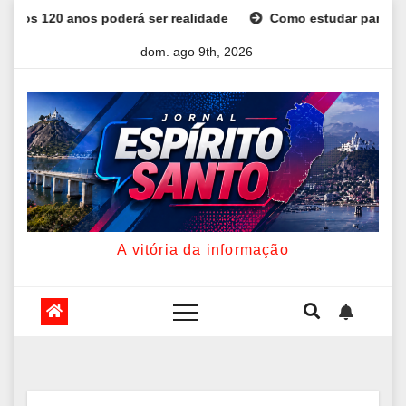
Skip
anos poderá ser realidade
Como estudar para o Enem: guia 
to
dom. ago 9th, 2026
content
A vitória da informação