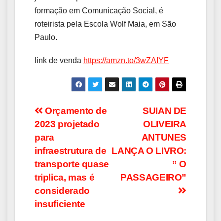
formação em Comunicação Social, é
roteirista pela Escola Wolf Maia, em São
Paulo.
link de venda
https://amzn.to/3wZAIYF
Navegação
Orçamento de
SUIAN DE
2023 projetado
OLIVEIRA
de
para
ANTUNES
Post
infraestrutura de
LANÇA O LIVRO:
transporte quase
” O
triplica, mas é
PASSAGEIRO”
considerado
insuficiente