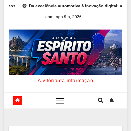
Skip
otiva à inovação digital: a trajetória internacional da empresária
to
dom. ago 9th, 2026
content
A vitória da informação