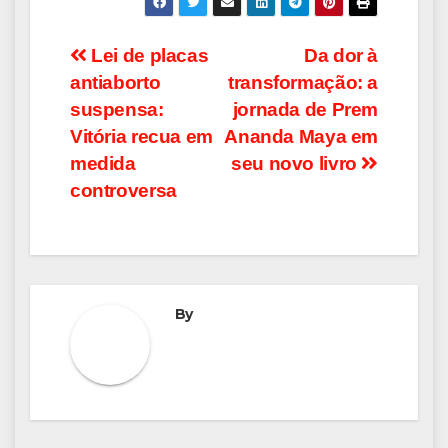
Navegação
Lei de placas
Da dor à
antiaborto
transformação: a
de
suspensa:
jornada de Prem
Post
Vitória recua em
Ananda Maya em
medida
seu novo livro
controversa
By