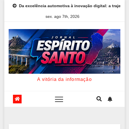
Skip
excelência automotiva à inovação digital: a trajetória internacion
to
sex. ago 7th, 2026
content
A vitória da informação