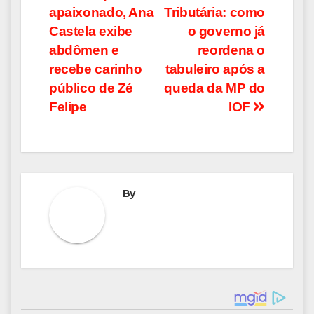
apaixonado, Ana
Tributária: como
de
Castela exibe
o governo já
Post
abdômen e
reordena o
recebe carinho
tabuleiro após a
público de Zé
queda da MP do
Felipe
IOF
By