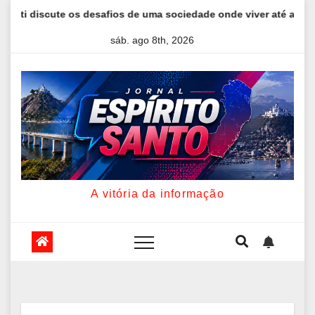
Skip
ute os desafios de uma sociedade onde viver até aos 120 anos pod
to
sáb. ago 8th, 2026
content
A vitória da informação