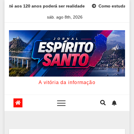
Skip
120 anos poderá ser realidade
Como estudar para o Enem: g
to
sáb. ago 8th, 2026
content
A vitória da informação