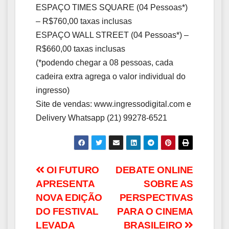
ESPAÇO TIMES SQUARE (04 Pessoas*)
– R$760,00 taxas inclusas
ESPAÇO WALL STREET (04 Pessoas*) –
R$660,00 taxas inclusas
(*podendo chegar a 08 pessoas, cada
cadeira extra agrega o valor individual do
ingresso)
Site de vendas: www.ingressodigital.com e
Delivery Whatsapp (21) 99278-6521
Navegação
OI FUTURO
DEBATE ONLINE
APRESENTA
SOBRE AS
de
NOVA EDIÇÃO
PERSPECTIVAS
Post
DO FESTIVAL
PARA O CINEMA
LEVADA
BRASILEIRO