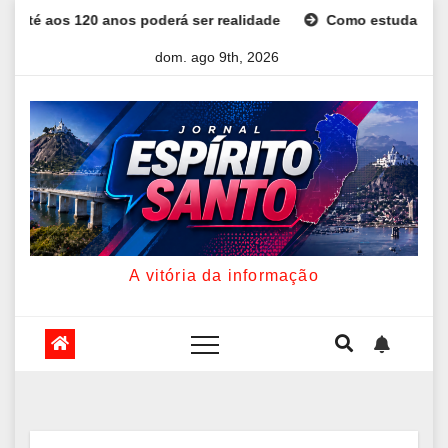
Skip
er realidade
Como estudar para o Enem: guia completo par
to
dom. ago 9th, 2026
content
A vitória da informação