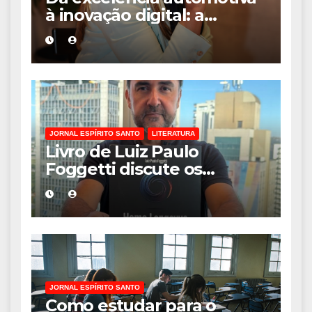
à inovação digital: a
trajetória internacional da
empresária Adriene Silva
JORNAL ESPÍRITO SANTO
LITERATURA
Livro de Luiz Paulo
Foggetti discute os
desafios de uma
sociedade onde viver até
aos 120 anos poderá ser
realidade
JORNAL ESPÍRITO SANTO
Como estudar para o