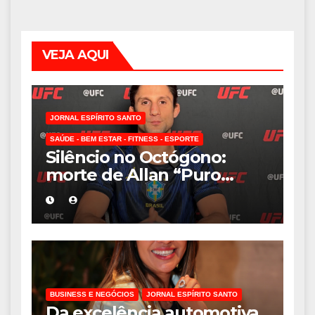
VEJA AQUI
JORNAL ESPÍRITO SANTO
SAÚDE - BEM ESTAR - FITNESS - ESPORTE
Silêncio no Octógono:
morte de Allan “Puro
Osso” interrompe
trajetória de destaque no
MMA aos 34 anos
BUSINESS E NEGÓCIOS
JORNAL ESPÍRITO SANTO
Da excelência automotiva