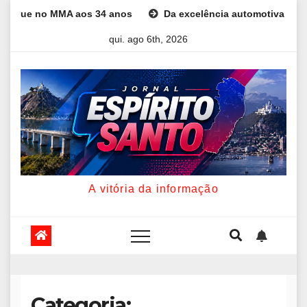
Skip
o MMA aos 34 anos
Da excelência automotiva à inovação digita
to
qui. ago 6th, 2026
content
A vitória da informação
Categoria: