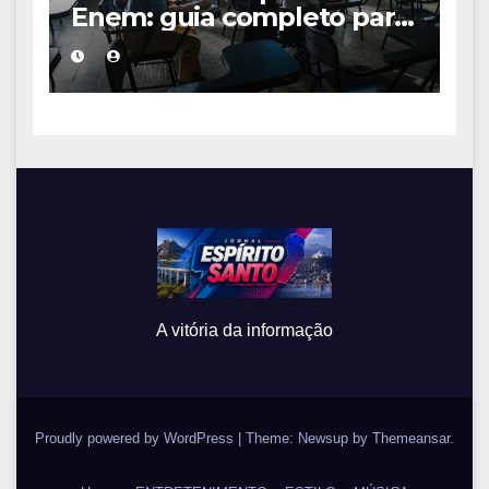
Enem: guia completo para
conquistar a vaga na
universidade
A vitória da informação
Proudly powered by WordPress
|
Theme: Newsup by
Themeansar
.