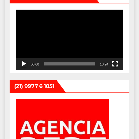
Tocador
de
vídeo
00:00
13:24
(21) 9977 6 1051