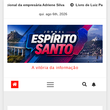
Skip
ne Silva
Livro de Luiz Paulo Foggetti discute os desafios 
to
qui. ago 6th, 2026
content
A vitória da informação