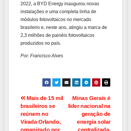
2022, a BYD Energy inaugurou novas
instalações e uma completa linha de
módulos fotovoltaicos no mercado
brasileiro e, neste ano, atingiu a marca de
2,3 milhões de painéis fotovoltaicos
produzidos no país.
Por: Francisco Alves
Navegação
Mais de 15 mil
Minas Gerais é
brasileiros se
líder nacional na
de
reúnem no
geração de
Post
Virada Orlando,
energia solar
organizado por
centralizada,