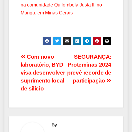
na comunidade Quilombola Justa II, no
Manga, em Minas Gerais
Navegação
Com novo
SEGURANÇA:
laboratório, BYD
Proteminas 2024
de
visa desenvolver
prevê recorde de
Post
suprimento local
participação
de silício
By