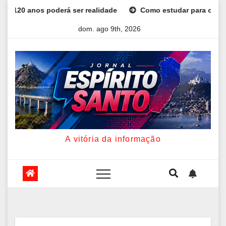
Skip
dade
Como estudar para o Enem: guia completo para conquis
to
dom. ago 9th, 2026
content
A vitória da informação