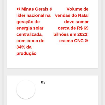
Navegação
Minas Gerais é
Volume de
líder nacional na
vendas do Natal
de
geração de
deve somar
Post
energia solar
cerca de R$ 69
centralizada,
bilhões em 2023;
com cerca de
estima CNC
34% da
produção
By