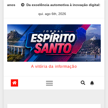
Skip
Da excelência automotiva à inovação digital: a trajetória inter
to
qui. ago 6th, 2026
content
A vitória da informação