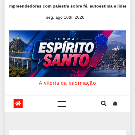
Skip
stra sobre fé, autoestima e liderança
Silêncio no Octógo
to
seg. ago 10th, 2026
content
A vitória da informação