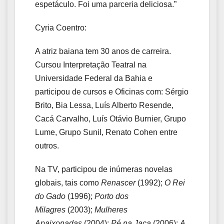
espetáculo. Foi uma parceria deliciosa.”
Cyria Coentro:
A atriz baiana tem 30 anos de carreira.
Cursou Interpretação Teatral na
Universidade Federal da Bahia e
participou de cursos e Oficinas com: Sérgio
Brito, Bia Lessa, Luís Alberto Resende,
Cacá Carvalho, Luís Otávio Burnier, Grupo
Lume, Grupo Sunil, Renato Cohen entre
outros.
Na TV, participou de inúmeras novelas
globais, tais como
Renascer
(1992);
O Rei
do Gado
(1996);
Porto dos
Milagres
(2003);
Mulheres
Apaixonadas
(2004);
Pé na Jaca
(2006);
A