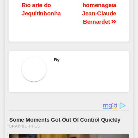
Post
Rio arte do
homenageia
Jequitinhonha
Jean-Claude
Bernardet
By