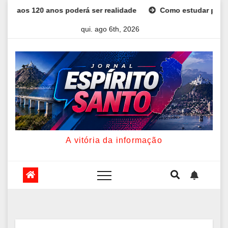
Skip
ealidade
Como estudar para o Enem: guia completo para con
to
qui. ago 6th, 2026
content
A vitória da informação