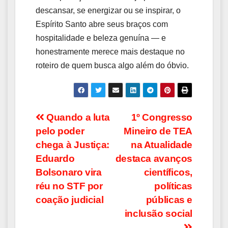
descansar, se energizar ou se inspirar, o
Espírito Santo abre seus braços com
hospitalidade e beleza genuína — e
honestramente merece mais destaque no
roteiro de quem busca algo além do óbvio.
Navegação
Quando a luta
1º Congresso
pelo poder
Mineiro de TEA
de
chega à Justiça:
na Atualidade
Post
Eduardo
destaca avanços
Bolsonaro vira
científicos,
réu no STF por
políticas
coação judicial
públicas e
inclusão social