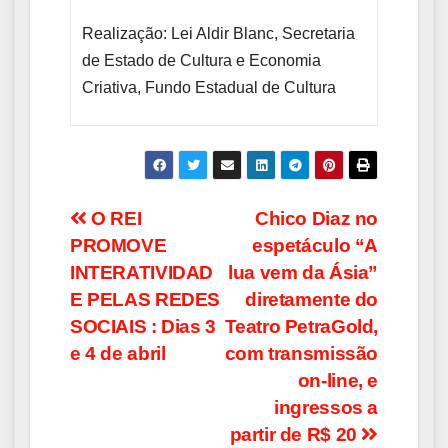
Realização: Lei Aldir Blanc, Secretaria
de Estado de Cultura e Economia
Criativa, Fundo Estadual de Cultura
Navegação
O REI
Chico Diaz no
PROMOVE
espetáculo “A
de
INTERATIVIDAD
lua vem da Ásia”
Post
E PELAS REDES
diretamente do
SOCIAIS : Dias 3
Teatro PetraGold,
e 4 de abril
com transmissão
on-line, e
ingressos a
partir de R$ 20