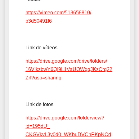
https://vimeo.com/518658810/
b3d50491f6
Link de vídeos:
https://drive.google.com/
drive/folders/
16VikzbwY6QI9L1VaUOWgqJKzOrq22
Zrf?usp=sharing
Link de fotos:
https://drive.google.com/
folderview?
id=195dU_
CKGVkvL3y0d0_WKbuDVCnPKpNOd