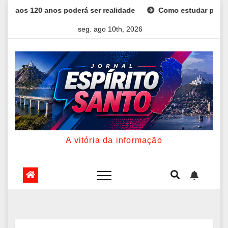
Skip
s poderá ser realidade
Como estudar para o Enem: guia com
to
seg. ago 10th, 2026
content
A vitória da informação