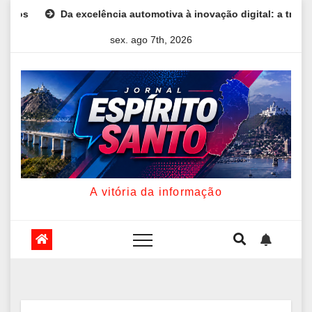
Skip
tomotiva à inovação digital: a trajetória internacional da empresá
to
sex. ago 7th, 2026
content
A vitória da informação