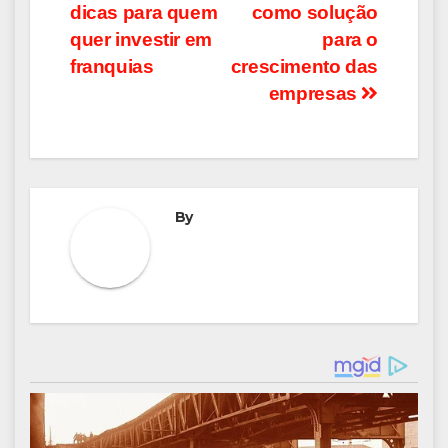
dicas para quem
como solução
de
quer investir em
para o
Post
franquias
crescimento das
empresas
By