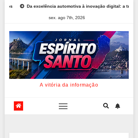
Skip
Da excelência automotiva à inovação digital: a trajetória int
to
sex. ago 7th, 2026
content
A vitória da informação