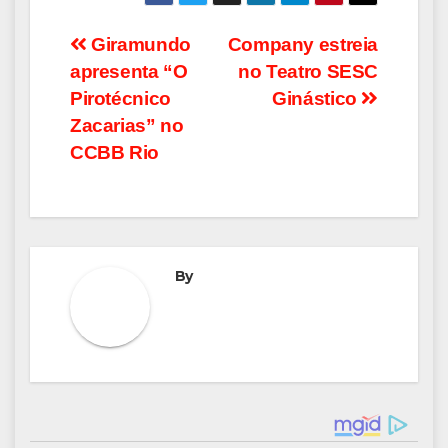
Navegação
Giramundo
Company estreia
apresenta “O
no Teatro SESC
de
Pirotécnico
Ginástico
Post
Zacarias” no
CCBB Rio
By