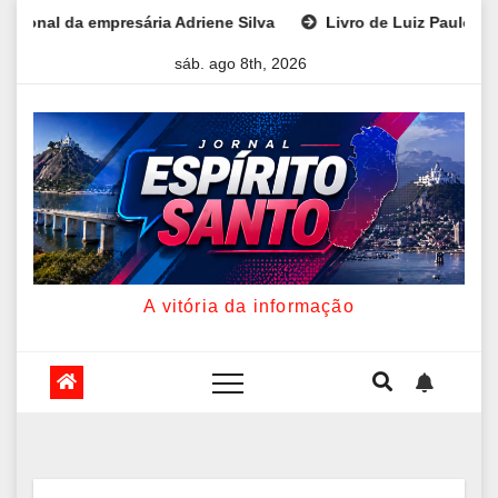
Skip
Silva
Livro de Luiz Paulo Foggetti discute os desafios de 
to
sáb. ago 8th, 2026
content
A vitória da informação