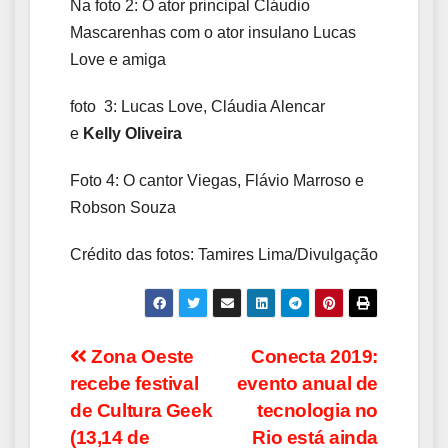
Na foto 2: O ator principal Cláudio
Mascarenhas com o ator insulano Lucas
Love e amiga
foto 3: Lucas Love, Cláudia Alencar
e
Kelly Oliveira
Foto 4: O cantor Viegas, Flávio Marroso e
Robson Souza
Crédito das fotos: Tamires Lima/Divulgação
Navegação
Zona Oeste
Conecta 2019:
recebe festival
evento anual de
de
de Cultura Geek
tecnologia no
Post
(13,14 de
Rio está ainda