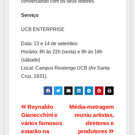
conversando com os seus leitores.
Serviço
UCB ENTERPRISE
Data: 13 e 14 de setembro
Horário: 8h às 22h (sexta) e 8h às 18h
(sábado)
Local: Campus Realengo UCB (Av Santa
Cruz, 1631).
Navegação
Reynaldo
Média-metragem
Gianecchini e
reuniu artistas,
de
vários famosos
diretores e
Post
estarão na
produtores