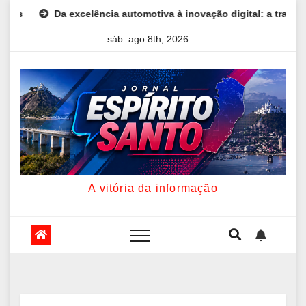
Skip
Da excelência automotiva à inovação digital: a trajetória internac
to
sáb. ago 8th, 2026
content
A vitória da informação