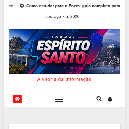
Skip
ara o Enem: guia completo para conquistar a vaga na universid
to
sex. ago 7th, 2026
content
A vitória da informação