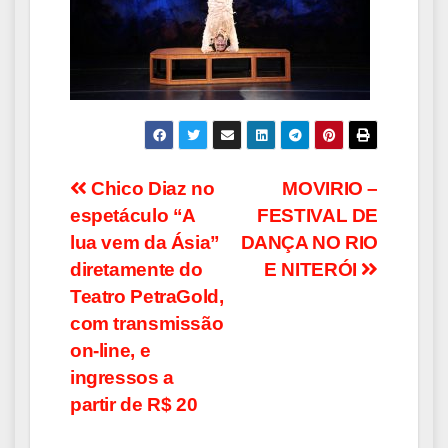
Navegação
Chico Diaz no
MOVIRIO –
espetáculo “A
FESTIVAL DE
de
lua vem da Ásia”
DANÇA NO RIO
Post
diretamente do
E NITERÓI
Teatro PetraGold,
com transmissão
on-line, e
ingressos a
partir de R$ 20