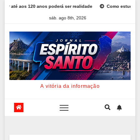
Skip
0 anos poderá ser realidade
Como estudar para o Enem: gui
to
sáb. ago 8th, 2026
content
A vitória da informação