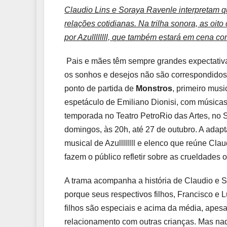
Claudio Lins e Soraya Ravenle interpretam 
relações cotidianas. Na trilha sonora, as oi
por Azullllllll, que também estará em cena co
Pais e mães têm sempre grandes expectativa
os sonhos e desejos não são correspondidos
ponto de partida de
Monstros
, primeiro mus
espetáculo de Emiliano Dionisi, com músicas 
temporada no Teatro PetroRio das Artes, no 
domingos, às 20h, até 27 de outubro. A adapt
musical de Azullllllll e elenco que reúne Cl
fazem o público refletir sobre as crueldades o
A trama acompanha a história de Claudio e
porque seus respectivos filhos, Francisco e
filhos são especiais e acima da média, apes
relacionamento com outras crianças. Mas na