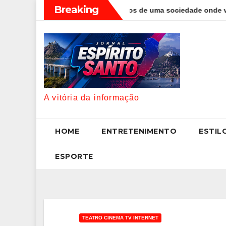
Skip
Breaking
 Foggetti discute os desafios de uma sociedade onde viver até ao
to
content
A vitória da informação
HOME
ENTRETENIMENTO
ESTIL
ESPORTE
TEATRO CINEMA TV INTERNET