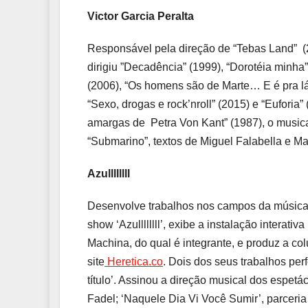
Victor Garcia Peralta
Responsável pela direção de “Tebas Land” 
dirigiu ”Decadência” (1999), “Dorotéia minha”
(2006), “Os homens são de Marte… E é pra lá
“Sexo, drogas e rock’nroll” (2015) e “Euforia”
amargas de Petra Von Kant” (1987), o musica
“Submarino”, textos de Miguel Falabella e 
Azullllllll
Desenvolve trabalhos nos campos da música, 
show ‘Azullllllll’, exibe a instalação interat
Machina, do qual é integrante, e produz a c
site
Heretica.co
. Dois dos seus trabalhos pe
título’. Assinou a direção musical dos espetá
Fadel; ‘Naquele Dia Vi Você Sumir’, parceria