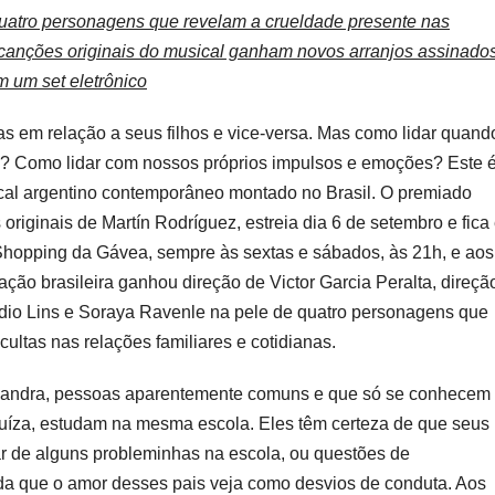
quatro personagens que revelam a crueldade presente nas
to canções originais do musical ganham novos arranjos assinado
m um set eletrônico
s em relação a seus filhos e vice-versa. Mas como lidar quand
? Como lidar com nossos próprios impulsos e emoções? Este é
ical argentino contemporâneo montado no Brasil. O premiado
originais de Martín Rodríguez, estreia dia 6 de setembro e fica
Shopping da Gávea, sempre às sextas e sábados, às 21h, e aos
ação brasileira ganhou direção de Victor Garcia Peralta, direçã
audio Lins e Soraya Ravenle na pele de quatro personagens que
cultas nas relações familiares e cotidianas.
 Sandra, pessoas aparentemente comuns e que só se conhecem
 Luíza, estudam na mesma escola. Eles têm certeza de que seus
ar de alguns probleminhas na escola, ou questões de
da que o amor desses pais veja como desvios de conduta. Aos