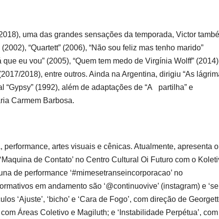
(2018), uma das grandes sensações da temporada, Victor tamb
 (2002), “Quartett” (2006), “Não sou feliz mas tenho marido”
 que eu vou” (2005), “Quem tem medo de Virgínia Wolff” (2014)
 (2017/2018), entre outros. Ainda na Argentina, dirigiu “As lágri
l “Gypsy” (1992), além de adaptações de “A partilha” e
Maria Carmem Barbosa.
performance, artes visuais e cênicas. Atualmente, apresenta o
iva ‘Maquina de Contato’ no Centro Cultural Oi Futuro com o Kolet
oluna de performance ‘#mimesetranseincorporacao’ no
rformativos em andamento são ‘@continuovive’ (instagram) e ‘s
culos ‘Ajuste’, ‘bicho’ e ‘Cara de Fogo’, com direção de Georget
 com Áreas Coletivo e Magiluth; e ‘Instabilidade Perpétua’, com