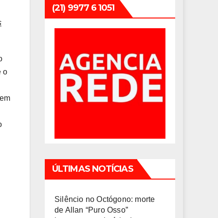
(21) 9977 6 1051
s
o
 o
 em
o
ÚLTIMAS NOTÍCIAS
Silêncio no Octógono: morte
de Allan “Puro Osso”