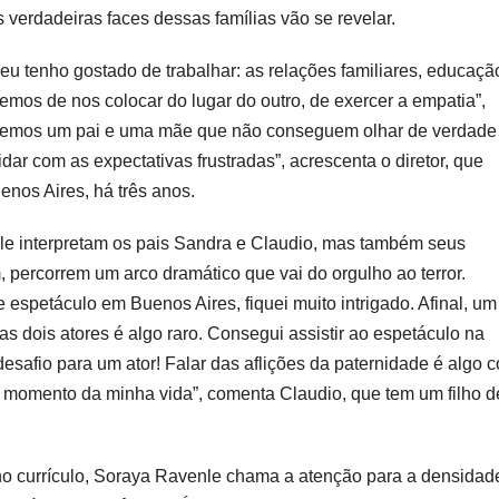
verdadeiras faces dessas famílias vão se revelar.
u tenho gostado de trabalhar: as relações familiares, educaçã
 temos de nos colocar do lugar do outro, de exercer a empatia”,
s, temos um pai e uma mãe que não conseguem olhar de verdade
idar com as expectativas frustradas”, acrescenta o diretor, que
enos Aires, há três anos.
e interpretam os pais Sandra e Claudio, mas também seus
m, percorrem um arco dramático que vai do orgulho ao terror.
e espetáculo em Buenos Aires, fiquei muito intrigado. Afinal, um
s dois atores é algo raro. Consegui assistir ao espetáculo na
esafio para um ator! Falar das aflições da paternidade é algo 
 momento da minha vida”, comenta Claudio, que tem um filho d
no currículo, Soraya Ravenle chama a atenção para a densidad