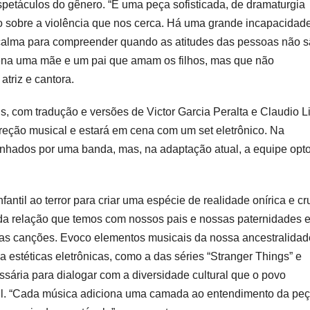
spetáculos do gênero. “É uma peça sofisticada, de dramaturgia
o sobre a violência que nos cerca. Há uma grande incapacidad
r calma para compreender quando as atitudes das pessoas não 
na uma mãe e um pai que amam os filhos, mas que não
triz e cantora.
s, com tradução e versões de Victor Garcia Peralta e Claudio L
 direção musical e estará em cena com um set eletrônico. Na
nhados por uma banda, mas, na adaptação atual, a equipe opt
ntil ao terror para criar uma espécie de realidade onírica e cru
da relação que temos com nossos pais e nossas paternidades e
nas canções. Evoco elementos musicais da nossa ancestralidad
, a estéticas eletrônicas, como a das séries “Stranger Things” e
ária para dialogar com a diversidade cultural que o povo
lllll. “Cada música adiciona uma camada ao entendimento da peç