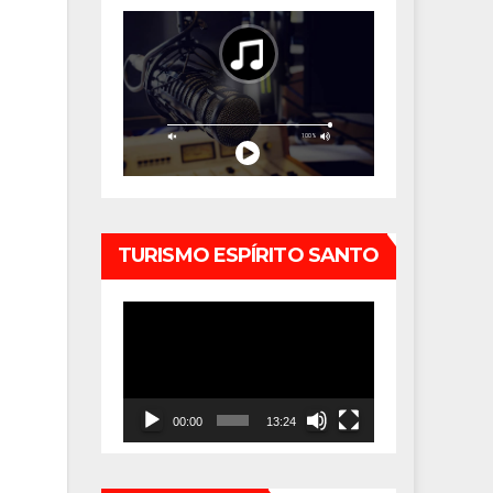
TURISMO ESPÍRITO SANTO
Tocador
de
vídeo
00:00
13:24