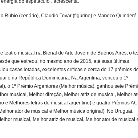
 energia do espetáculo”, acrescenta.
o Rubio (cenário), Claudio Tovar (figurino) e Maneco Quinderé
 teatro musical na Bienal de Arte Jovem de Buenos Aires, o te
Desde que estreou, no mesmo ano de 2015, até suas últimas
ou casas lotadas, excelentes críticas e cerca de 17 prêmios d
uai e na República Dominicana. Na Argentina, venceu o 1º
nal), o 1º Prêmio Argentores (Melhor música), ganhou sete Prêm
or musical, Melhor direção, Melhor atriz de musical, Melhor at
ino e Melhores letras de musical argentino) e quatro Prêmios A
Melhor ator de musical e Melhor música original). No Uruguai,
hor musical, Melhor atriz de musical, Melhor ator de musical 