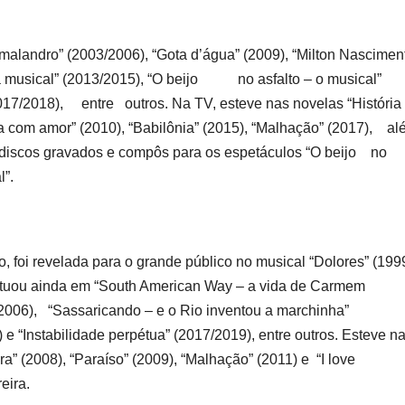
alandro” (2003/2006), “Gota d’água” (2009), “Milton Nascimen
 a musical” (2013/2015), “O beijo no asfalto – o musical”
017/2018), entre outros. Na TV, esteve nas novelas “História
a com amor” (2010), “Babilônia” (2015), “Malhação” (2017), a
is discos gravados e compôs para os espetáculos “O beijo no
”.
, foi revelada para o grande público no musical “Dolores” (1999
 Atuou ainda em “South American Way – a vida de Carmem
2006), “Sassaricando – e o Rio inventou a marchinha”
) e “Instabilidade perpétua” (2017/2019), entre outros. Esteve n
ra” (2008), “Paraíso” (2009), “Malhação” (2011) e “I love
eira.