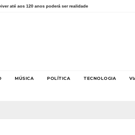
s 120 anos poderá ser realidade
Como estudar para o Enem:
O
MÚSICA
POLÍTICA
TECNOLOGIA
V