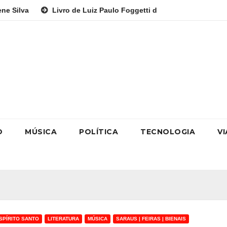
vro de Luiz Paulo Foggetti discute os desafios de uma sociedade 
O
MÚSICA
POLÍTICA
TECNOLOGIA
V
SPÍRITO SANTO
LITERATURA
MÚSICA
SARAUS | FEIRAS | BIENAIS