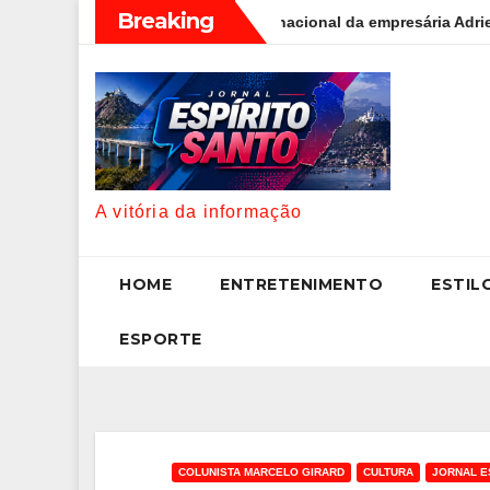
Skip
Breaking
l: a trajetória internacional da empresária Adriene Silva
Li
to
content
A vitória da informação
HOME
ENTRETENIMENTO
ESTIL
ESPORTE
COLUNISTA MARCELO GIRARD
CULTURA
JORNAL E