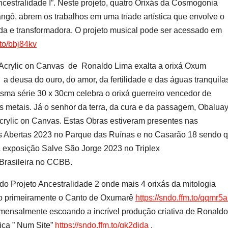
estralidade I”. Neste projeto, quatro Orixás da Cosmogonia
gô, abrem os trabalhos em uma tríade artística que envolve o
da e transformadora. O projeto musical pode ser acessado em
.to/bbj84kv
 Acrylic on Canvas de Ronaldo Lima exalta a orixá Oxum
a deusa do ouro, do amor, da fertilidade e das águas tranquila
a série 30 x 30cm celebra o orixá guerreiro vencedor de
 metais. Já o senhor da terra, da cura e da passagem, Obalua
lic on Canvas. Estas Obras estiveram presentes nas
s Abertas 2023 no Parque das Ruínas e no Casarão 18 sendo 
exposição Salve São Jorge 2023 no Triplex
rasileira no CCBB.
 do Projeto Ancestralidade 2 onde mais 4 orixás da mitologia
o primeiramente o Canto de Oxumarê
https://sndo.ffm.to/qqmr5
mensalmente escoando a incrível produção criativa de Ronaldo
ica ” Num Site”
https://sndo.ffm.to/qk2djda
.