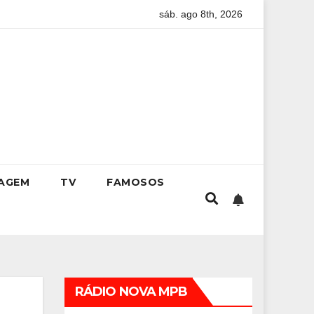
sáb. ago 8th, 2026
onde viver até aos 120 anos poderá ser realidade
Como estu
IAGEM
TV
FAMOSOS
RÁDIO NOVA MPB