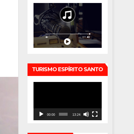
TURISMO ESPÍRITO SANTO
Tocador
de
vídeo
00:00
13:24