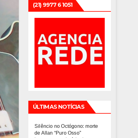
(21) 9977 6 1051
ÚLTIMAS NOTÍCIAS
Silêncio no Octógono: morte
de Allan “Puro Osso”