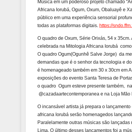
Música em um poderoso projeto chamado “Anc
Africana Iorubá, Ogum, Oxum, Obaluayê e Xan
público em uma experiência sensorial profun
todas as plataformas digitais.
https://sndo.ffm
O quadro de Oxum, Série Orixás, 54 x 35cm.
celebrada na Mitologia Africana Iorubá como 
O quadro Ogum(Ogunhê Salve Jorge) da mesm
demandas que é o senhor da tecnologia e dos
é homenageado também em 30 x 30cm em Acry
exposições do evento Santa Teresa de Porta
o quadro Ogum esteve presente também, na 
@cazadaartecontemporanea e na Loja Mão B
O incansável artista já prepara o lançamento
africana Iorubá serão homenagedos lançand
Paralelamente outras músicas são lançadas 
Lima. O último desses lançamentos foi a mús