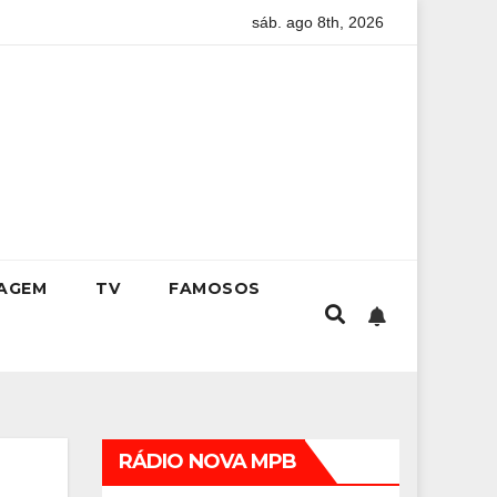
sáb. ago 8th, 2026
 guia completo para conquistar a vaga na universidade
Kr
IAGEM
TV
FAMOSOS
RÁDIO NOVA MPB