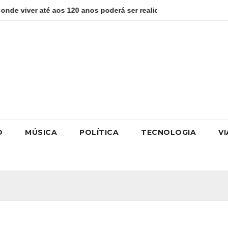
s 120 anos poderá ser realidade
Como estudar para o Enem:
O
MÚSICA
POLÍTICA
TECNOLOGIA
V