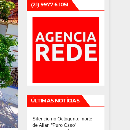
(21) 9977 6 1051
ÚLTIMAS NOTÍCIAS
Silêncio no Octógono: morte
de Allan “Puro Osso”