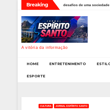
Skip
Breaking
 Foggetti discute os desafios de uma sociedade onde viver até ao
to
content
A vitória da informação
HOME
ENTRETENIMENTO
ESTIL
ESPORTE
CULTURA
JORNAL ESPÍRITO SANTO