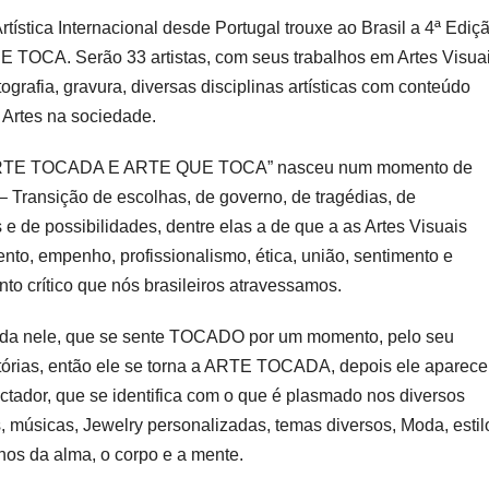
tística Internacional desde Portugal trouxe ao Brasil a 4ª Ediç
OCA. Serão 33 artistas, com seus trabalhos em Artes Visuai
ografia, gravura, diversas disciplinas artísticas com conteúdo
 Artes na sociedade.
 “ARTE TOCADA E ARTE QUE TOCA” nasceu num momento de
 – Transição de escolhas, de governo, de tragédias, de
e de possibilidades, dentre elas a de que a as Artes Visuais
o, empenho, profissionalismo, ética, união, sentimento e
o crítico que nós brasileiros atravessamos.
ontida nele, que se sente TOCADO por um momento, pelo seu
istórias, então ele se torna a ARTE TOCADA, depois ele aparece
or, que se identifica com o que é plasmado nos diversos
es, músicas, Jewelry personalizadas, temas diversos, Moda, estil
lhos da alma, o corpo e a mente.