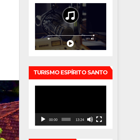
TURISMO ESPÍRITO SANTO
Tocador
de
vídeo
00:00
13:24