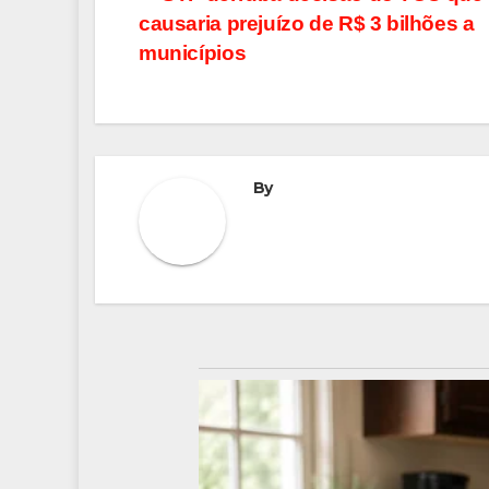
Navegação
causaria prejuízo de R$ 3 bilhões a
de
municípios
Post
By