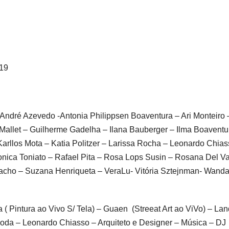
19
 – André Azevedo -Antonia Philippsen Boaventura – Ari Monteiro 
a Mallet – Guilherme Gadelha – Ilana Bauberger – Ilma Boaventu
Karllos Mota – Katia Politzer – Larissa Rocha – Leonardo Chia
onica Toniato – Rafael Pita – Rosa Lops Susin – Rosana Del V
cho – Suzana Henriqueta – VeraLu- Vitória Sztejnman- Wand
 ( Pintura ao Vivo S/ Tela) – Guaen (Streeat Art ao ViVo) – La
 Moda – Leonardo Chiasso – Arquiteto e Designer – Música – DJ