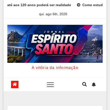
Skip
os poderá ser realidade
Como estudar para o Enem: guia co
to
qui. ago 6th, 2026
content
A vitória da informação