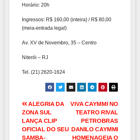
Horário: 20h
Ingressos: R$ 160,00 (inteira) / R$ 80,00
(meia-entrada legal)
Av. XV de Novembro, 35 – Centro
Niterói – RJ
Tel. (21) 2620-1624
Navegação
ALEGRIA DA
VIVA CAYMMI NO
ZONA SUL
TEATRO RIVAL
de
LANÇA CLIP
PETROBRAS
Post
OFICIAL DO SEU
DANILO CAYMMI
SAMBA-
HOMENAGEIA O