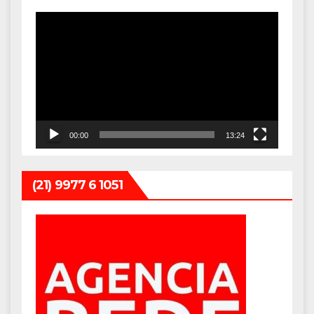
Tocador
de
vídeo
00:00
13:24
(21) 9977 6 1051