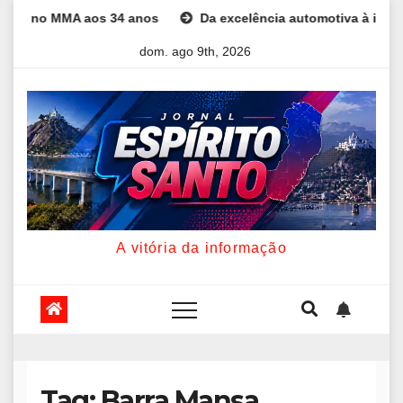
Skip
o MMA aos 34 anos
Da excelência automotiva à inovação digit
to
dom. ago 9th, 2026
content
A vitória da informação
Tag:
Barra Mansa