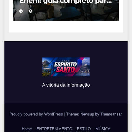
Enem: guia completo para
conquistar a vaga na
universidade
A vitória da informação
Proudly powered by WordPress
|
Theme: Newsup by
Themeansar
.
Home
ENTRETENIMENTO
ESTILO
MÚSICA