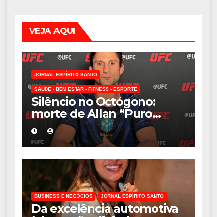
VEJA AQUI
JORNAL ESPÍRITO SANTO
SAÚDE - BEM ESTAR - FITNESS - ESPORTE
Silêncio no Octógono:
morte de Allan “Puro
Osso” interrompe
trajetória de destaque no
MMA aos 34 anos
BUSINESS E NEGÓCIOS
JORNAL ESPÍRITO SANTO
Da excelência automotiva