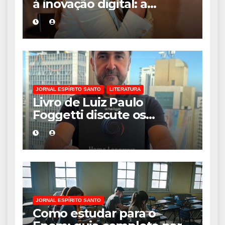
à inovação digital: a
trajetória internacional da
empresária Adriene Silva
JORNAL ESPÍRITO SANTO
LITERATURA
Livro de Luiz Paulo
Foggetti discute os
desafios de uma
sociedade onde viver até
aos 120 anos poderá ser
realidade
JORNAL ESPÍRITO SANTO
Como estudar para o