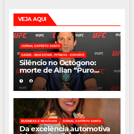
VEJA AQUI
JORNAL ESPÍRITO SANTO
SAÚDE - BEM ESTAR - FITNESS - ESPORTE
Silêncio no Octógono:
morte de Allan “Puro
Osso” interrompe
trajetória de destaque no
MMA aos 34 anos
BUSINESS E NEGÓCIOS
JORNAL ESPÍRITO SANTO
Da excelência automotiva