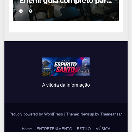
Enem: guia completo para
conquistar a vaga na
universidade
A vitória da informação
Proudly powered by WordPress
|
Theme: Newsup by
Themeansar
.
Home
ENTRETENIMENTO
ESTILO
MÚSICA