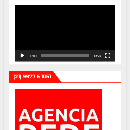
Tocador
de
vídeo
00:00
13:24
(21) 9977 6 1051