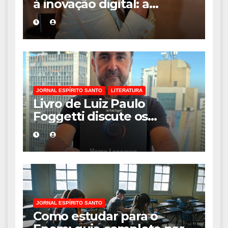
à inovação digital: a
trajetória internacional da
empresária Adriene Silva
JORNAL ESPÍRITO SANTO
LITERATURA
Livro de Luiz Paulo
Foggetti discute os
desafios de uma
sociedade onde viver até
aos 120 anos poderá ser
realidade
JORNAL ESPÍRITO SANTO
Como estudar para o