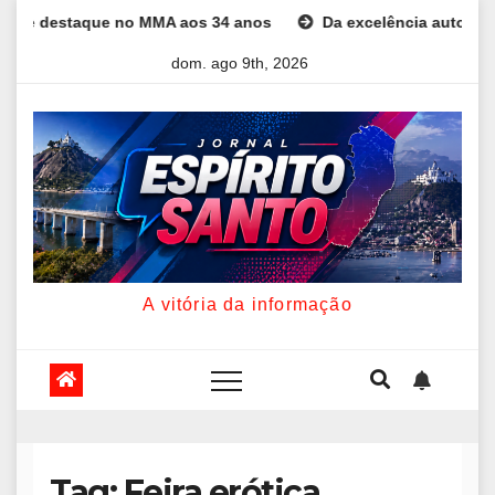
Skip
destaque no MMA aos 34 anos
Da excelência automotiva à inov
to
dom. ago 9th, 2026
content
A vitória da informação
Tag:
Feira erótica