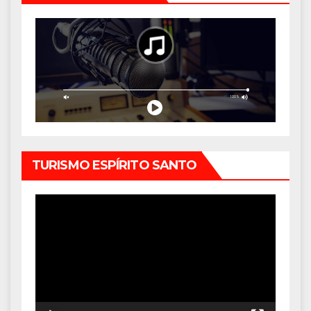
TURISMO ESPÍRITO SANTO
Tocador
de
vídeo