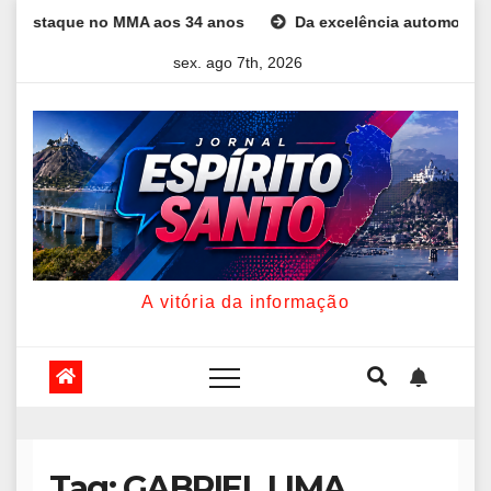
Skip
aque no MMA aos 34 anos
Da excelência automotiva à inovação
to
sex. ago 7th, 2026
content
A vitória da informação
Tag:
GABRIEL LIMA