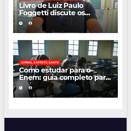
Livro de Luiz Paulo
Foggetti discute os
desafios de uma
sociedade onde viver até
aos 120 anos poderá ser
realidade
JORNAL ESPÍRITO SANTO
Como estudar para o
Enem: guia completo para
conquistar a vaga na
universidade