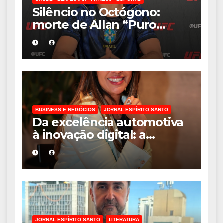
Silêncio no Octógono:
morte de Allan “Puro
Osso” interrompe
trajetória de destaque no
MMA aos 34 anos
BUSINESS E NEGÓCIOS
JORNAL ESPÍRITO SANTO
Da excelência automotiva
à inovação digital: a
trajetória internacional da
empresária Adriene Silva
JORNAL ESPÍRITO SANTO
LITERATURA