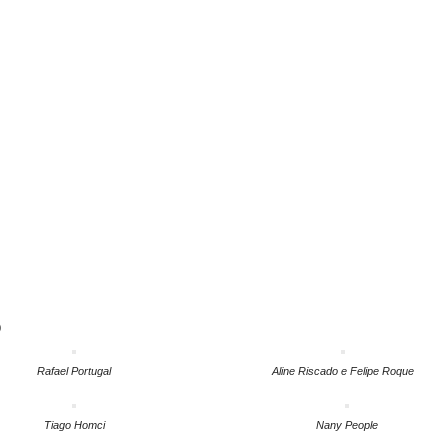
O
Rafael Portugal
Aline Riscado e Felipe Roque
Tiago Homci
Nany People