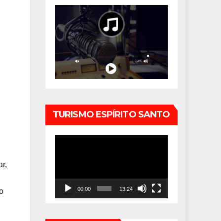
TURISMO ESPÍRITO SANTO
Tocador
de
r,
vídeo
00:00
13:24
o