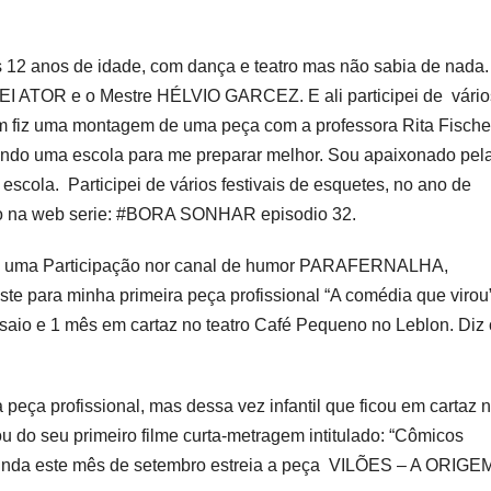
 12 anos de idade, com dança e teatro mas não sabia de nada.
REI ATOR e o Mestre HÉLVIO GARCEZ. E ali participei de vário
ém fiz uma montagem de uma peça com a professora Rita Fische
rando uma escola para me preparar melhor. Sou apaixonado pel
a escola.
Participei de vários festivais de esquetes, no ano de
ção na web serie: #BORA SONHAR episodio 32.
 fiz uma Participação nor canal de humor PARAFERNALHA,
teste para minha primeira peça profissional “A comédia que virou”
saio e 1 mês em cartaz no teatro Café Pequeno no Leblon. Diz 
peça profissional, mas dessa vez infantil que ficou em cartaz 
ou do seu primeiro filme curta-metragem intitulado: “Cômicos
Ainda este mês de setembro estreia a peça VILÕES – A ORIGE