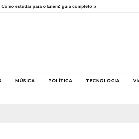
para o Enem: guia completo para conquistar a vaga na universid
O
MÚSICA
POLÍTICA
TECNOLOGIA
V