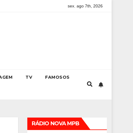
sex. ago 7th, 2026
ade
Kristhel Byancco inspira líderes e empreendedoras com 
IAGEM
TV
FAMOSOS
RÁDIO NOVA MPB