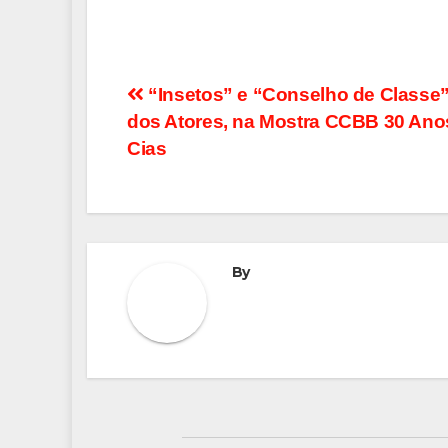
Navegação
“Insetos” e “Conselho de Classe”,
dos Atores, na Mostra CCBB 30 Ano
de
Cias
Post
By