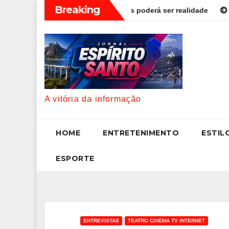
Skip
Breaking
viver até aos 120 anos poderá ser realidade
Como estudar 
to
content
A vitória da informação
HOME
ENTRETENIMENTO
ESTIL
ESPORTE
ENTREVISTAS
TEATRO CINEMA TV INTERNET