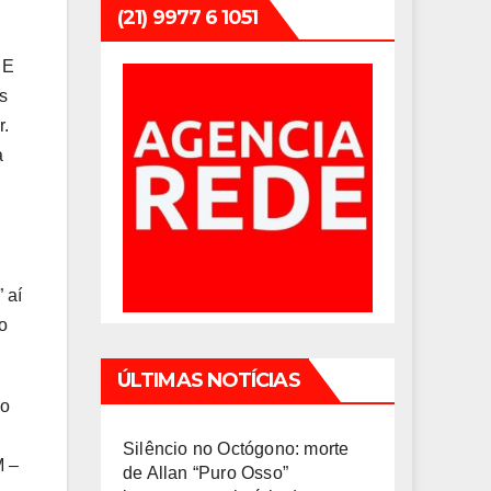
(21) 9977 6 1051
 E
s
r.
a
 aí
o
ÚLTIMAS NOTÍCIAS
no
Silêncio no Octógono: morte
M –
de Allan “Puro Osso”