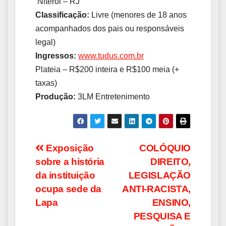
Niterói – RJ
Classificação:
Livre (menores de 18 anos
acompanhados dos pais ou responsáveis
legal)
Ingressos:
www.tudus.com.br
Plateia – R$200 inteira e R$100 meia (+
taxas)
Produção:
3LM Entretenimento
Navegação
Exposição
COLÓQUIO
sobre a história
DIREITO,
de
da instituição
LEGISLAÇÃO
Post
ocupa sede da
ANTI-RACISTA,
Lapa
ENSINO,
PESQUISA E