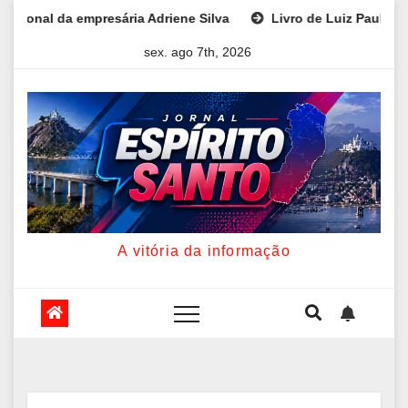
Skip
 Silva
Livro de Luiz Paulo Foggetti discute os desafios de
to
sex. ago 7th, 2026
content
A vitória da informação