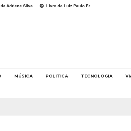
Livro de Luiz Paulo Foggetti discute os desafios de uma so
O
MÚSICA
POLÍTICA
TECNOLOGIA
V