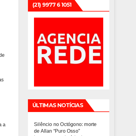
(21) 9977 6 1051
 de
as
ÚLTIMAS NOTÍCIAS
Silêncio no Octógono: morte
a a
de Allan “Puro Osso”