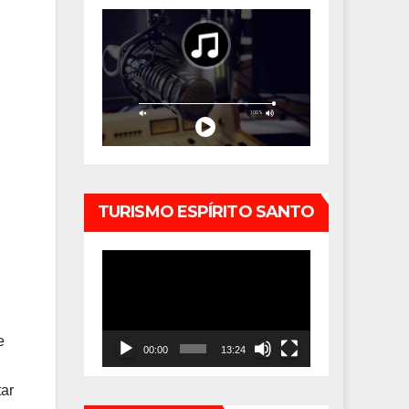
TURISMO ESPÍRITO SANTO
Tocador
de
vídeo
e
00:00
13:24
tar