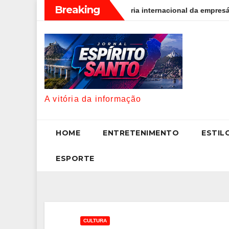
Skip
Breaking
o digital: a trajetória internacional da empresária Adriene Silva
to
content
A vitória da informação
HOME
ENTRETENIMENTO
ESTIL
ESPORTE
CULTURA