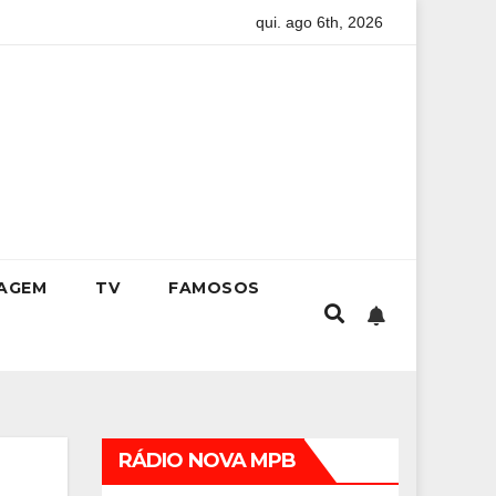
qui. ago 6th, 2026
ciedade onde viver até aos 120 anos poderá ser realidade
C
IAGEM
TV
FAMOSOS
RÁDIO NOVA MPB