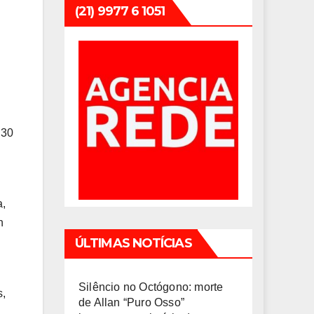
(21) 9977 6 1051
h30
a,
n
ÚLTIMAS NOTÍCIAS
Silêncio no Octógono: morte
s,
de Allan “Puro Osso”