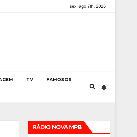
sex. ago 7th, 2026
 Enem: guia completo para conquistar a vaga na universidade
IAGEM
TV
FAMOSOS
RÁDIO NOVA MPB