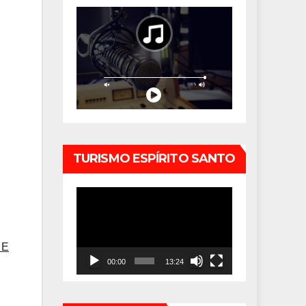
TURISMO ESPÍRITO SANTO
Tocador
de
vídeo
 E
00:00
13:24