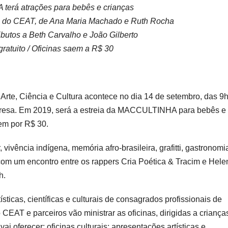
rá atrações para bebês e crianças
s do CEAT, de Ana Maria Machado e Ruth Rocha
utos a Beth Carvalho e João Gilberto
ratuito / Oficinas saem a R$ 30
te, Ciência e Cultura acontece no dia 14 de setembro, das 9
eresa. Em 2019, será a estreia da MACCULTINHA para bebês e
aem por R$ 30.
vivência indígena, memória afro-brasileira, grafitti, gastronomi
 com um encontro entre os rappers Cria Poética & Tracim e Hele
h.
ticas, científicas e culturais de consagrados profissionais de
 CEAT e parceiros vão ministrar as oficinas, dirigidas a criança
 oferecer: oficinas culturais; apresentações artísticas e