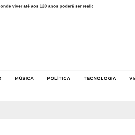
até aos 120 anos poderá ser realidade
Como estudar para o
O
MÚSICA
POLÍTICA
TECNOLOGIA
V