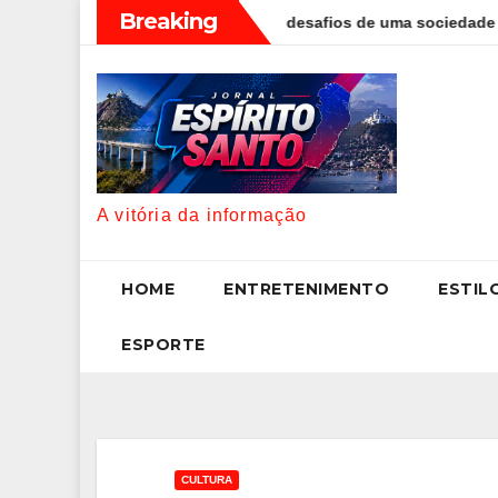
Skip
Breaking
 Paulo Foggetti discute os desafios de uma sociedade onde viver 
to
content
A vitória da informação
HOME
ENTRETENIMENTO
ESTIL
ESPORTE
CULTURA