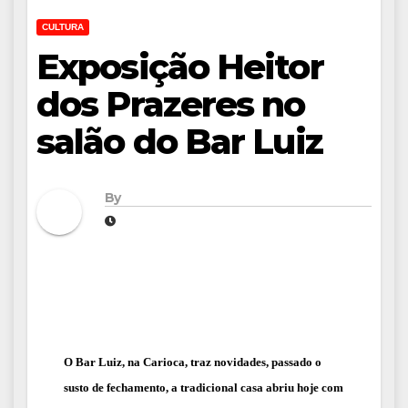
CULTURA
Exposição Heitor
dos Prazeres no
salão do Bar Luiz
By
O Bar Luiz, na Carioca, traz novidades, passado o
susto de fechamento, a tradicional casa
abriu hoje com