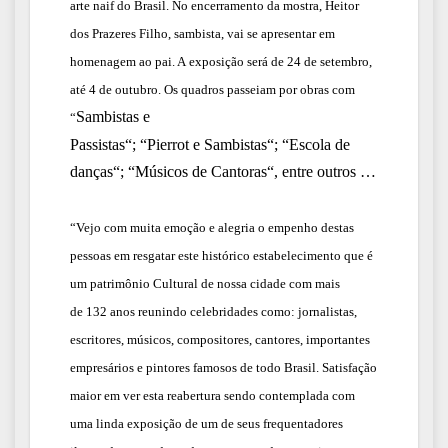
arte naif do Brasil. No encerramento da mostra, Heitor
dos Prazeres Filho, sambista, vai se apresentar em
homenagem ao pai. A exposição será de 2
4
de setembro,
até 4 de outubro.
Os quadros passeiam por obras com
Sambistas e
“
P
assistas
“
;
“
Pierr
ot
e Sambistas
“;
“
Escola de
danças
“; “
M
úsicos de C
antoras
“, entre outros …
“
Vejo com muita emoção e alegria o empenho destas
pessoas em resgatar este histórico estabelecimento que é
um patrimônio Cultural de nossa cidade com mais
de
132
anos reunindo celebridades como: jornalistas,
escritores, músicos, compositores, cantores, importantes
empresários e pintores famosos de todo Brasil. Satisfação
maior em ver esta reabertura sendo contemplada com
uma linda exposição de um de seus frequentadores