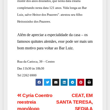
ilustre dos anos dourados, que nesta data estaria
completando nesta data 121 anos. Vida longa ao Bar
Luiz, salve Heitor dos Prazeres”. atestou seu filho
Heitorzinho dos Prazeres.
Além de apreciar a especialidade
da casa – os
famosos quitutes alemães
, esse pode ser mais um
bom motivo para voltar ao Bar Luiz.
Rua da Carioca, 39 – Centro
Das 11h30 às 18h30
Tel 2262 6900
Navegação
Cyria Coentro
CEAT, EM
reestreia
SANTA TERESA,
de
monólogo
SEDIA A