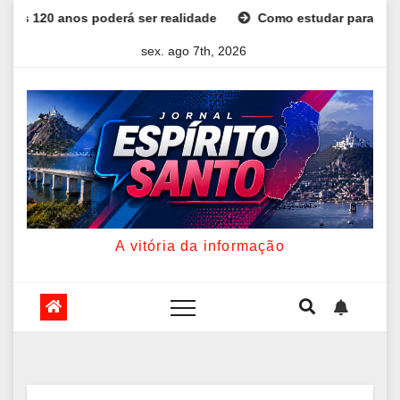
Skip
os poderá ser realidade
Como estudar para o Enem: guia co
to
sex. ago 7th, 2026
content
A vitória da informação