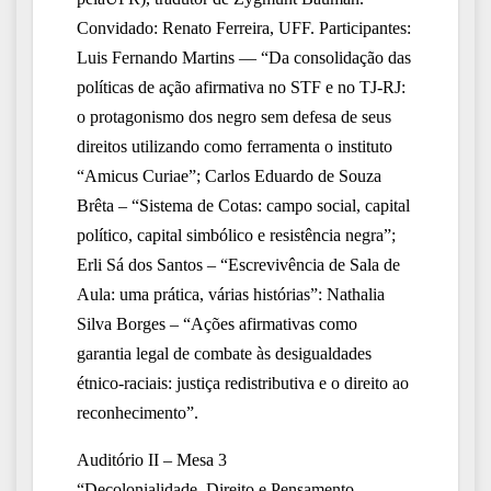
Convidado: Renato Ferreira, UFF.
Participantes:
Luis Fernando Martins — “Da consolidação
das
políticas de ação afirmativa no STF e no TJ-RJ:
o protagonismo dos negro sem defesa de seus
direitos utilizando como ferramenta o instituto
“Amicus
Curiae”; Carlos Eduardo de Souza
Brêta – “Sistema
de Cotas: campo social, capital
político, capital simbólico e resistência
negra”;
Erli Sá dos Santos – “Escrevivência de Sala de
Aula: uma prática, várias histórias”: Nathalia
Silva Borges – “Ações afirmativas como
garantia legal de combate às desigualdades
étnico-raciais: justiça redistributiva e o direito ao
reconhecimento”.
Auditório
II
– Mesa 3
“Decolonialidade,
Direito e Pensamento