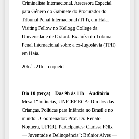
Criminalista Internacional. Assessora Especial
para Gênero do Gabinete do Procurador do
Tribunal Penal Internacional (TPI), em Haia.
Visiting Fellow no Kellogg College da
Universidade de Oxford. Ex-Juíza do Tribunal
Penal Internacional sobre a ex-Iugoslávia (TPII),
em Haia.
20h às 21h – coquetel
Dia
10
(terça)
–
D
as 9h às 11h – Auditório
Mesa 1″Infâncias, UNICEF ECA: Direitos das
Crianças, Políticas para Infância no Brasil e no
mundo”. Coordenador: Prof. Dr. Renato
Noguera, UFRR). Participantes: Clarissa Félix
— Juventude e
Delinq
uência”: Brúnior Alves —