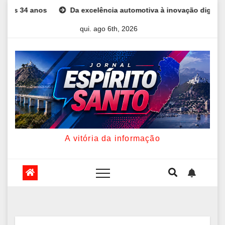
Skip
excelência automotiva à inovação digital: a trajetória internacion
to
qui. ago 6th, 2026
content
A vitória da informação