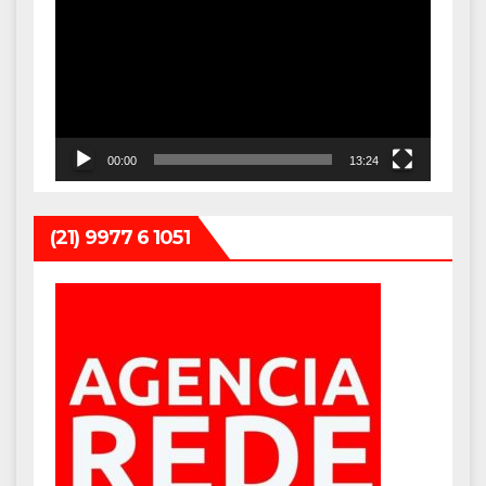
de
vídeo
00:00
13:24
(21) 9977 6 1051