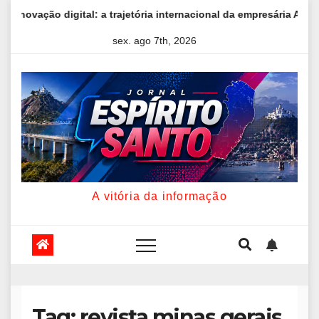
Skip
 trajetória internacional da empresária Adriene Silva
Livro d
to
sex. ago 7th, 2026
content
A vitória da informação
Tag:
revista minas gerais