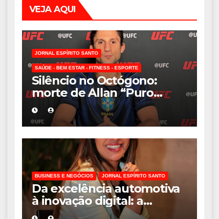
VEJA AQUI
JORNAL ESPÍRITO SANTO
SAÚDE - BEM ESTAR - FITNESS - ESPORTE
Silêncio no Octógono:
morte de Allan “Puro
Osso” interrompe
trajetória de destaque no
MMA aos 34 anos
BUSINESS E NEGÓCIOS
JORNAL ESPÍRITO SANTO
Da excelência automotiva
à inovação digital: a
trajetória internacional da