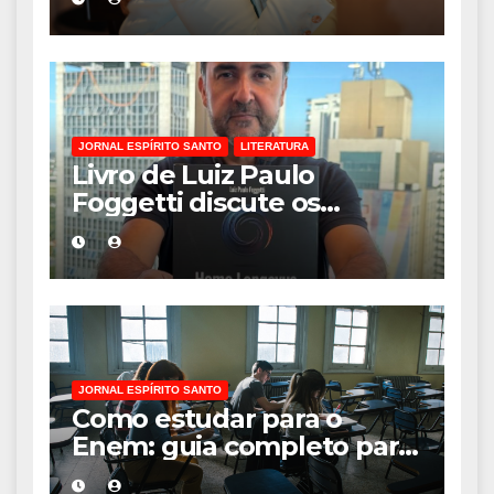
empresária Adriene Silva
JORNAL ESPÍRITO SANTO
LITERATURA
Livro de Luiz Paulo
Foggetti discute os
desafios de uma
sociedade onde viver até
aos 120 anos poderá ser
realidade
JORNAL ESPÍRITO SANTO
Como estudar para o
Enem: guia completo para
conquistar a vaga na