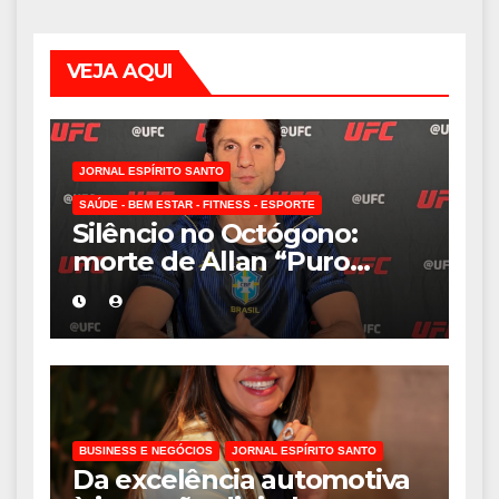
VEJA AQUI
JORNAL ESPÍRITO SANTO
SAÚDE - BEM ESTAR - FITNESS - ESPORTE
Silêncio no Octógono:
morte de Allan “Puro
Osso” interrompe
trajetória de destaque no
MMA aos 34 anos
BUSINESS E NEGÓCIOS
JORNAL ESPÍRITO SANTO
Da excelência automotiva