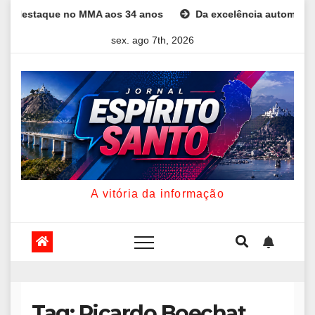
Skip
staque no MMA aos 34 anos
Da excelência automotiva à inovaç
to
sex. ago 7th, 2026
content
A vitória da informação
Tag:
Ricardo Boechat