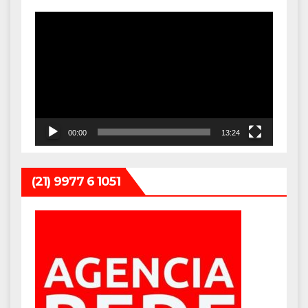
Tocador
de
vídeo
00:00
13:24
(21) 9977 6 1051