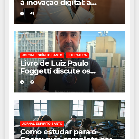
à inovação digital: a
trajetória internacional da
empresária Adriene Silva
JORNAL ESPÍRITO SANTO
LITERATURA
Livro de Luiz Paulo
Foggetti discute os
desafios de uma
sociedade onde viver até
aos 120 anos poderá ser
realidade
JORNAL ESPÍRITO SANTO
Como estudar para o