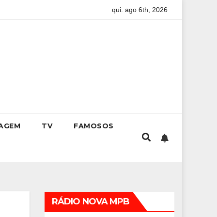
qui. ago 6th, 2026
ga na universidade
Kristhel Byancco inspira líderes e empr
IAGEM
TV
FAMOSOS
RÁDIO NOVA MPB