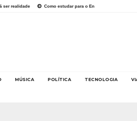
Como estudar para o Enem: guia completo para conquistar a va
O
MÚSICA
POLÍTICA
TECNOLOGIA
V