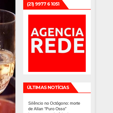
(21) 9977 6 1051
ÚLTIMAS NOTÍCIAS
Silêncio no Octógono: morte
de Allan “Puro Osso”