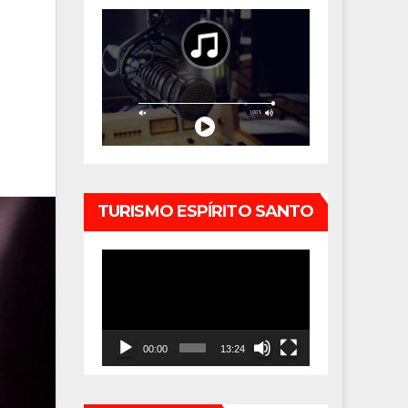
TURISMO ESPÍRITO SANTO
Tocador
de
vídeo
00:00
13:24