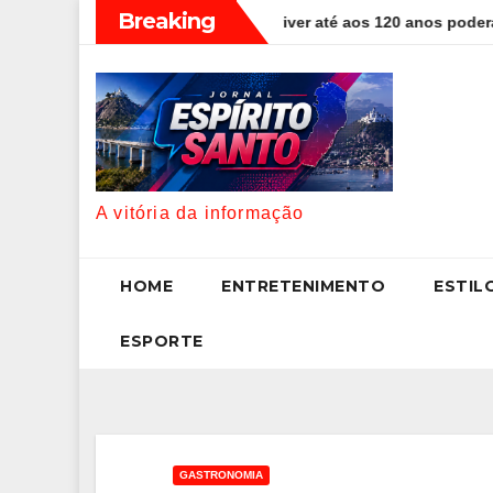
Skip
Breaking
 sociedade onde viver até aos 120 anos poderá ser realidade
to
content
A vitória da informação
HOME
ENTRETENIMENTO
ESTIL
ESPORTE
GASTRONOMIA