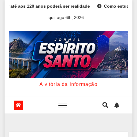
Skip
s 120 anos poderá ser realidade
Como estudar para o Enem: 
to
qui. ago 6th, 2026
content
A vitória da informação