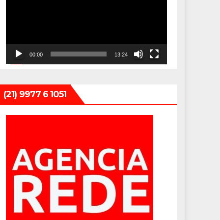
vídeo
00:00
13:24
(21) 9977 6 1051