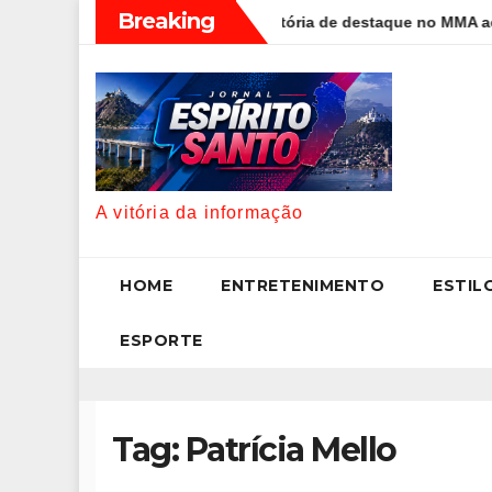
Skip
Breaking
Puro Osso” interrompe trajetória de destaque no MMA aos 34 anos
to
content
A vitória da informação
HOME
ENTRETENIMENTO
ESTIL
ESPORTE
Tag:
Patrícia Mello