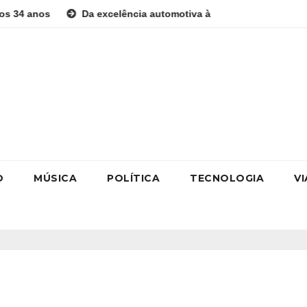
Da excelência automotiva à inovação digital: a trajetória i
O
MÚSICA
POLÍTICA
TECNOLOGIA
V