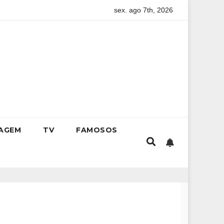
sex. ago 7th, 2026
nternacional da empresária Adriene Silva
Livro de Luiz Paulo
IAGEM
TV
FAMOSOS