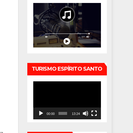
TURISMO ESPÍRITO SANTO
Tocador
de
vídeo
00:00
13:24