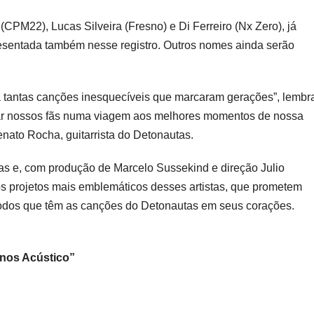
í (CPM22),
Lucas
Silveira (Fresno) e Di Ferreiro (Nx Zero), já
resentada também nesse registro. Outros nomes ainda serão
 a tantas canções inesquecíveis que marcaram gerações”, lembr
evar nossos fãs numa viagem aos melhores momentos de nossa
Renato Rocha, guitarrista do Detonautas.
as e, com produção de Marcelo Sussekind e direção Julio
os projetos mais emblemáticos desses artistas, que prometem
 todos que têm as canções do Detonautas em seus corações.
nos Acústico”