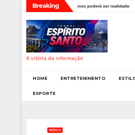
Skip
Breaking
e viver até aos 120 anos poderá ser realidade
Como estuda
to
content
A vitória da informação
HOME
ENTRETENIMENTO
ESTIL
ESPORTE
MÚSICA