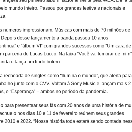
 lançava seu primeiro álbum nacionalmente pela WEA. De lá p
elo mundo inteiro. Passou por grandes festivais nacionais e
oza.
s números impressionam. Músicas com mais de 70 milhões de
. Depois desse lançamento a banda passou 10 anos
continua” e “álbum VI” com grandes sucessos como “Um cara de
om parceria de
Lucas
Lucco. Na faixa “Você vai lembrar de mim”
anda e lança um lindo bolero.
a recheada de singles como “Ilumina o mundo”, que alerta para
rabalho junto com o CVV. Voltam à Sony Music e lançam mais 2
icas, e “Esperança” – ambos no período da pandemia.
o para presentear seus fãs com 20 anos de uma história de mu
iachuelo nos dias 10 e 11 de fevereiro reúnem seus grandes
e 2010 e 2022. “Nossa história toda estará sendo contada nes