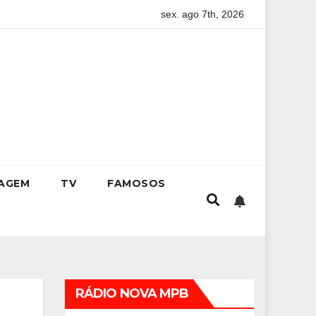
sex. ago 7th, 2026
idade
Kristhel Byancco inspira líderes e empreendedoras co
IAGEM
TV
FAMOSOS
RÁDIO NOVA MPB