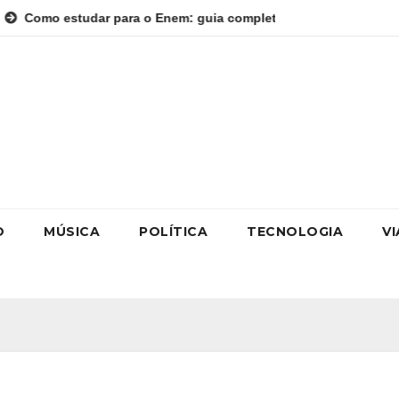
r para o Enem: guia completo para conquistar a vaga na univers
O
MÚSICA
POLÍTICA
TECNOLOGIA
V