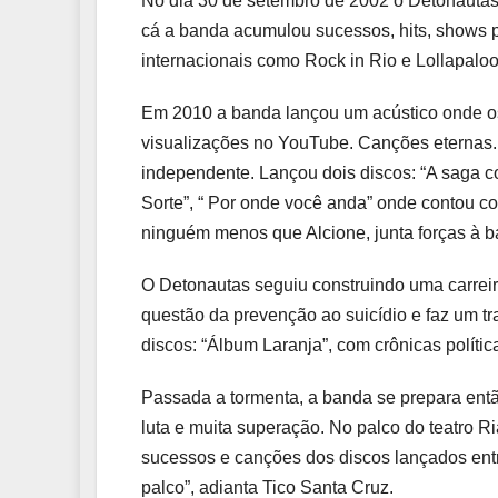
No dia 30 de setembro de 2002 o Detonautas
cá a banda acumulou sucessos, hits, shows p
internacionais como Rock in Rio e Lollapalo
Em 2010 a banda lançou um acústico onde o
visualizações no YouTube. Canções eternas
independente. Lançou dois discos: “A saga 
Sorte”, “ Por onde você anda” onde contou c
ninguém menos que Alcione, junta forças à b
O Detonautas seguiu construindo uma carreir
questão da prevenção ao suicídio e faz um t
discos: “Álbum Laranja”, com crônicas polít
Passada a tormenta, a banda se prepara entã
luta e muita superação. No palco do teatro R
sucessos e canções dos discos lançados entr
palco”, adianta Tico Santa Cruz.