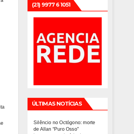
ra
(21) 9977 6 1051
ÚLTIMAS NOTÍCIAS
ita
Silêncio no Octógono: morte
se
de Allan “Puro Osso”