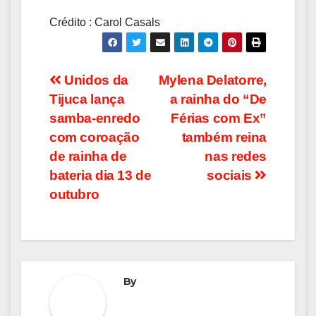
Crédito : Carol Casals
Navegação
Unidos da
Mylena Delatorre,
Tijuca lança
a rainha do “De
de
samba-enredo
Férias com Ex”
Post
com coroação
também reina
de rainha de
nas redes
bateria dia 13 de
sociais
outubro
By