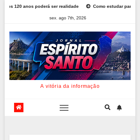
Skip
anos poderá ser realidade
Como estudar para o Enem: guia 
to
sex. ago 7th, 2026
content
A vitória da informação